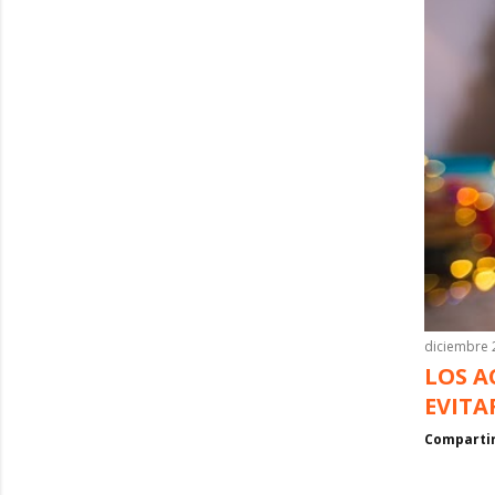
a
d
a
s
diciembre 
LOS A
EVITA
Comparti