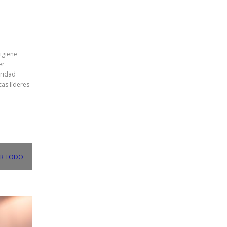
igiene
er
uridad
cas líderes
R TODO