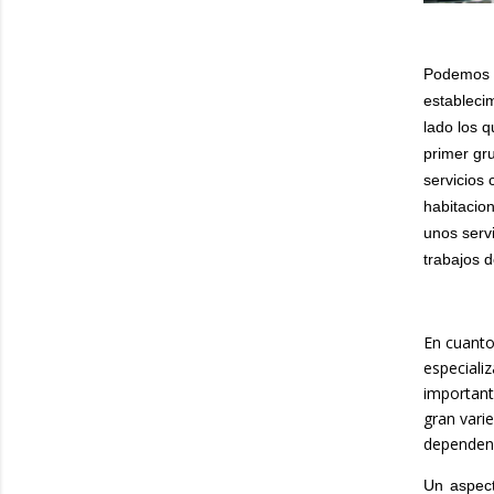
Podemos d
establecim
lado los q
primer gr
servicios
habitacio
unos serv
trabajos 
En cuanto
especiali
important
gran vari
dependenc
Un aspect