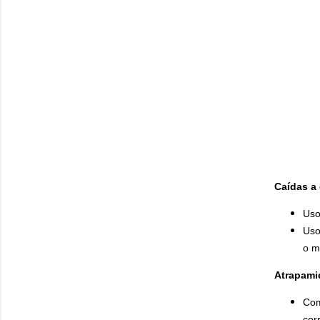
Caídas a 
Uso
Uso
o m
Atrapami
Com
cor