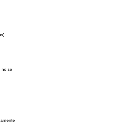
os)
e no se
idamente