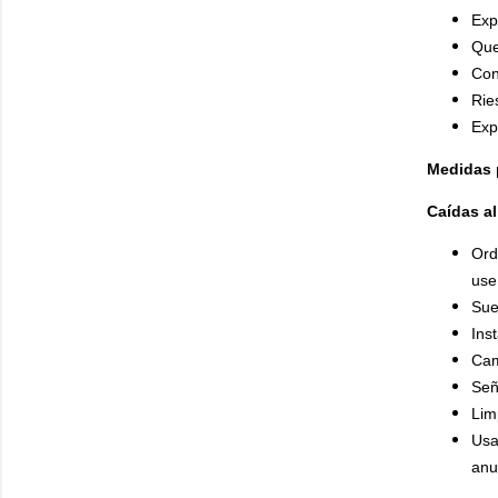
Exp
Que
Con
Rie
Exp
Medidas p
Caídas al
Ord
use
Sue
Ins
Cam
Señ
Lim
Usa
anu