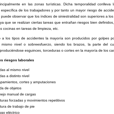
rincipalmente en las zonas turísticas. Dicha temporalidad conlleva l
 específica de los trabajadores y por tanto un mayor riesgo de accide
 puede observar que los índices de siniestralidad son superiores a los
 ya que se realizan ciertas tareas que entrañan riesgos bien definidos
s cocinas en tareas de limpieza, etc.
 a los tipos de accidentes la mayoría son producidos por golpes po
 mismo nivel o sobreesfuerzo, siendo los brazos, la parte del c
 produciéndose esguinces, torceduras o cortes en la mayoría de los ca
es riesgos laborales
das al mismo nivel
das a distinto nivel
apamientos, cortes y amputaciones
da de objetos
ejo manual de cargas
turas forzadas y movimientos repetitivos
tura de trabajo de pie
sgo eléctrico