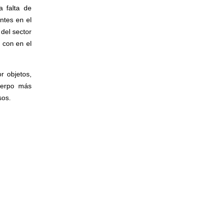
a falta de
ntes en el
 del sector
, con en el
r objetos,
uerpo más
sos.