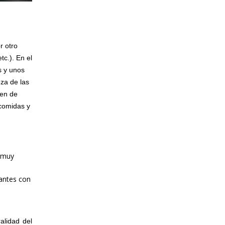
r otro
c.). En el
s y unos
za de las
nen de
 comidas y
l muy
rantes con
alidad del