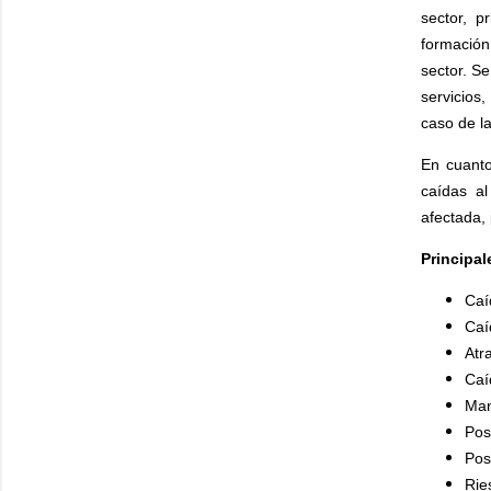
sector, p
formación
sector. Se
servicios,
caso de la
En cuanto
caídas al
afectada,
Principal
Caí
Caí
Atr
Caí
Man
Pos
Pos
Rie