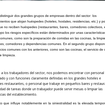
istinguir dos grandes grupos de empresas dentro del sector: los
ientos que alojan huéspedes (hoteles, hostales, residencias, etc.) y po
ue no reciben huéspedes (restaurantes, bares, comedores colectivos, et
upo los riesgos específicos están determinados por unas característica
 comunes, como son la preparación de comidas en las cocinas, la limpie
nes, comedores y dependencias comunes. En el segundo grupo dispo
icios comunes con los anteriores, como son las cocinas, el servicio de
de limpieza.
 a los trabajadores del sector, nos podemos encontrar con persona
zado y con funciones claramente definidas en los grandes hoteles e
es restaurantes, o personal que trabaje en pequeños bares y restau
edad de tareas donde un trabajador puede servir mesas o limpiar las
ias del establecimiento.
o que influye notablemente en la siniestralidad es la elevada tempor