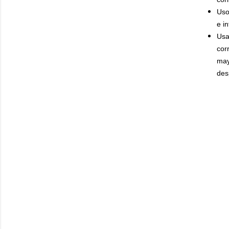
Uso
e i
Usa
cor
may
des