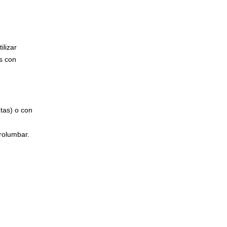
ilizar
s con
etas) o con
rolumbar.