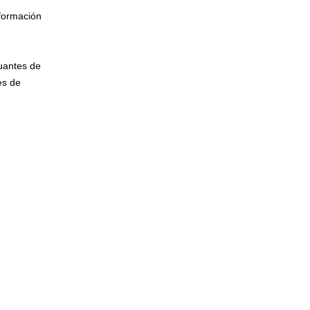
 formación
uantes de
es de