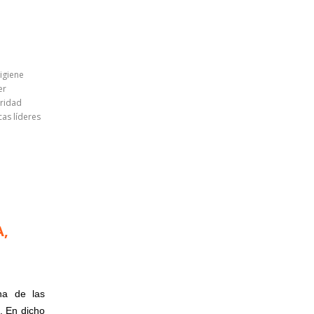
igiene
er
uridad
cas líderes
A,
na de las
. En dicho