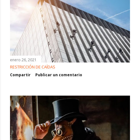
a
d
a
s
enero 26, 2021
RESTRICCIÓN DE CAÍDAS
Compartir
Publicar un comentario