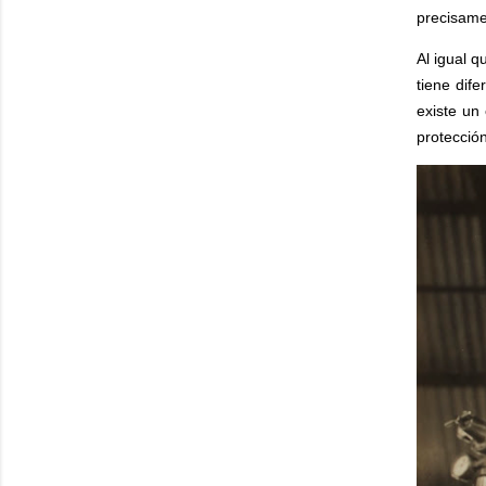
precisame
Al igual q
tiene dif
existe un
protección