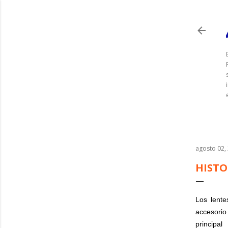
agosto 02,
HISTO
Los lente
accesori
principa