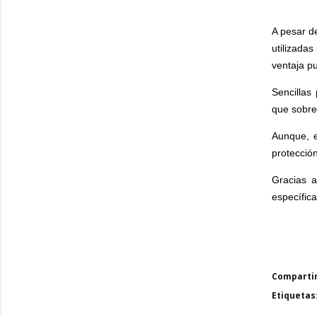
A pesar de
utilizadas
ventaja p
Sencillas
que sobre
Aunque, e
protección
Gracias a
específic
Comparti
Etiquetas