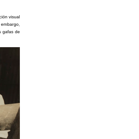
ción visual
n embargo,
s gafas de