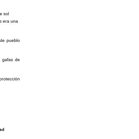
e sol
es era una
ste pueblo
s gafas de
protección
dad