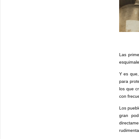
Las prime
esquimales
Y es que,
para prot
los que c
con frecu
Los pueblo
gran pode
directame
rudimenta