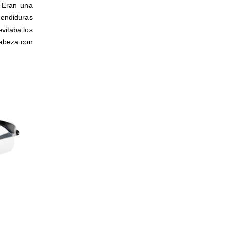
. Eran una
hendiduras
vitaba los
cabeza con