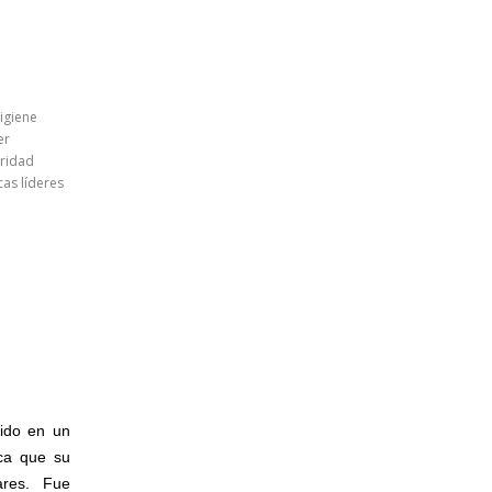
igiene
er
uridad
cas líderes
tido en un
ca que su
ares. Fue