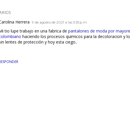
ARIOS
Carolina Herrera
9 de agosto de 2021 a las 5:55 p.m.
Mi tio lupe trabajo en una fabrica de
pantalones de moda por mayore
colombiano
haciendo los procesos quimicos para la decoloracion y lo
sin lentes de protección y hoy esta ciego..
RESPONDER