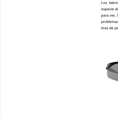
Los fabri
especie de
para ver, 
problemas
tiras de p