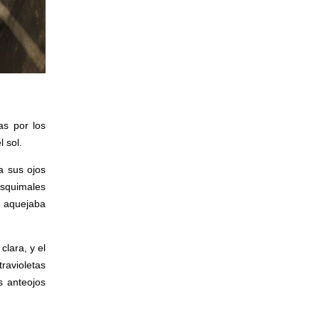
as por los
 sol.
a sus ojos
esquimales
s aquejaba
clara, y el
ravioletas
s anteojos