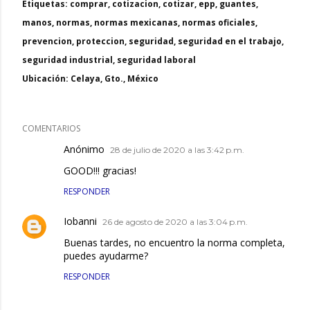
Etiquetas:
comprar
cotizacion
cotizar
epp
guantes
manos
normas
normas mexicanas
normas oficiales
prevencion
proteccion
seguridad
seguridad en el trabajo
seguridad industrial
seguridad laboral
Ubicación:
Celaya, Gto., México
COMENTARIOS
Anónimo
28 de julio de 2020 a las 3:42 p.m.
GOOD!!! gracias!
RESPONDER
Iobanni
26 de agosto de 2020 a las 3:04 p.m.
Buenas tardes, no encuentro la norma completa,
puedes ayudarme?
RESPONDER