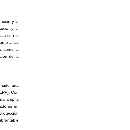
ación y la
ocial y la
osa con el
ente a las
s como la
ción de la
 sido una
(EPP). Con
una amplia
jadores en
protección
ebrantable