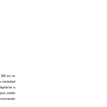
e 3M es su
a variedad
daptarse a
ipos están
orcionando