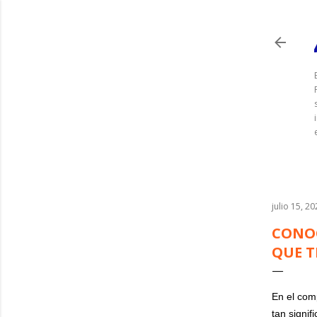
julio 15, 2
CONOC
QUE 
En el com
tan signi