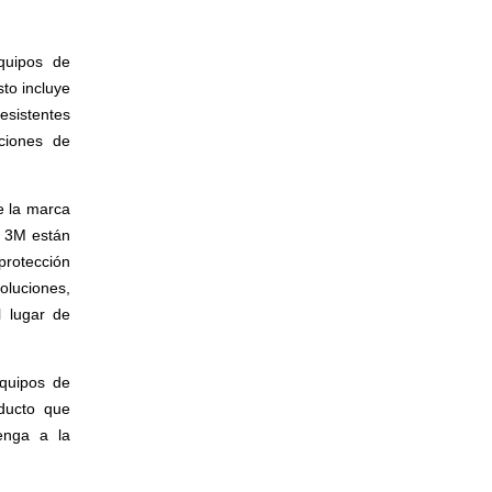
quipos de
to incluye
esistentes
ciones de
e la marca
e 3M están
protección
soluciones,
l lugar de
equipos de
ducto que
enga a la