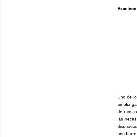
Excelenci
Uno de lo
amplia ga
de mascar
las neces
diseñados
una barrer