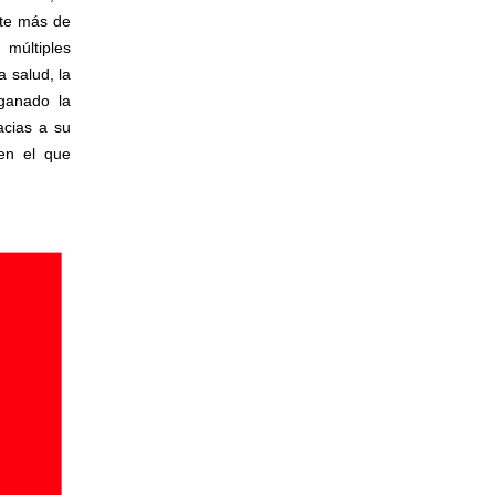
nte más de
múltiples
 salud, la
ganado la
acias a su
en el que