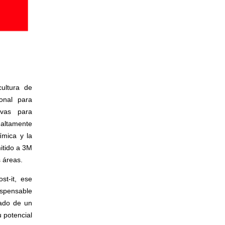
ultura de
onal para
ivas para
 altamente
ímica y la
mitido a 3M
 áreas.
t-it, ese
ispensable
tado de un
u potencial