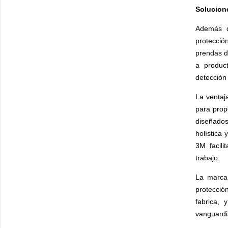
Solucione
Además d
protección
prendas d
a product
detección
La ventaj
para prop
diseñados
holística 
3M facili
trabajo.
La marca 
protecció
fabrica,
vanguardia