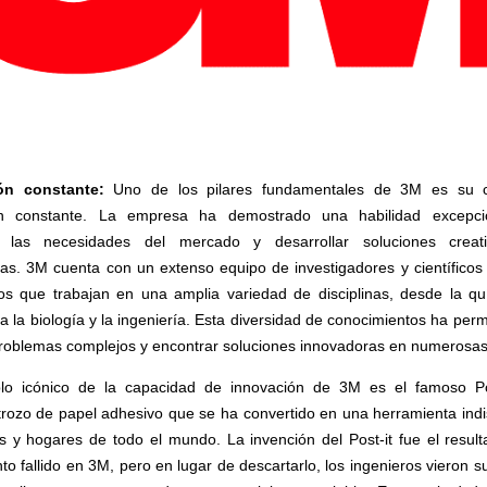
ón constante:
Uno de los pilares fundamentales de 3M es su c
ón constante. La empresa ha demostrado una habilidad excepci
car las necesidades del mercado y desarrollar soluciones creat
rlas. 3M cuenta con un extenso equipo de investigadores y científicos
os que trabajan en una amplia variedad de disciplinas, desde la qu
ta la biología y la ingeniería. Esta diversidad de conocimientos ha per
roblemas complejos y encontrar soluciones innovadoras en numerosas
lo icónico de la capacidad de innovación de 3M es el famoso Pos
rozo de papel adhesivo que se ha convertido en una herramienta ind
as y hogares de todo el mundo. La invención del Post-it fue el resul
o fallido en 3M, pero en lugar de descartarlo, los ingenieros vieron s