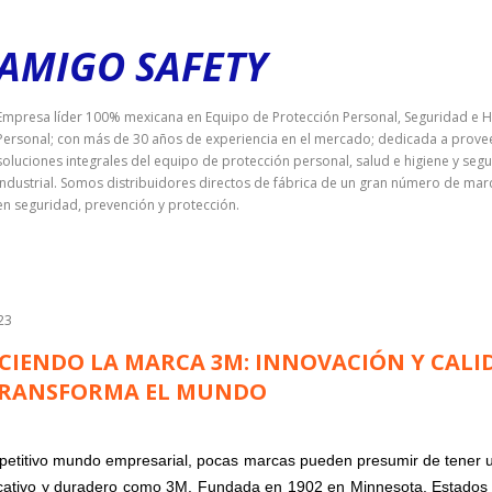
Ir al contenido principal
AMIGO SAFETY
Empresa líder 100% mexicana en Equipo de Protección Personal, Seguridad e H
Personal; con más de 30 años de experiencia en el mercado; dedicada a prove
soluciones integrales del equipo de protección personal, salud e higiene y seg
industrial. Somos distribuidores directos de fábrica de un gran número de mar
en seguridad, prevención y protección.
023
IENDO LA MARCA 3M: INNOVACIÓN Y CALI
TRANSFORMA EL MUNDO
petitivo mundo empresarial, pocas marcas pueden presumir de tener 
ficativo y duradero como 3M. Fundada en 1902 en Minnesota, Estados 