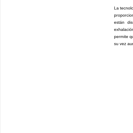
La tecnol
proporcio
están di
exhalació
permite q
su vez aum