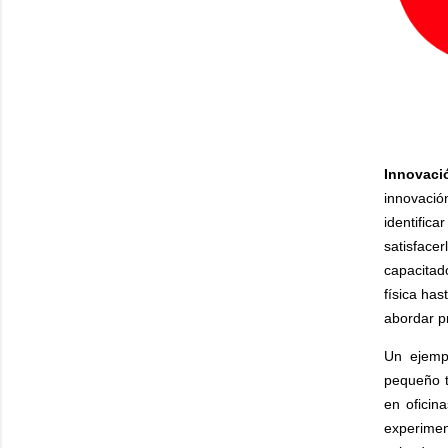
Innovaci
innovaci
identifi
satisface
capacitad
física has
abordar p
Un ejemp
pequeño t
en oficin
experiment