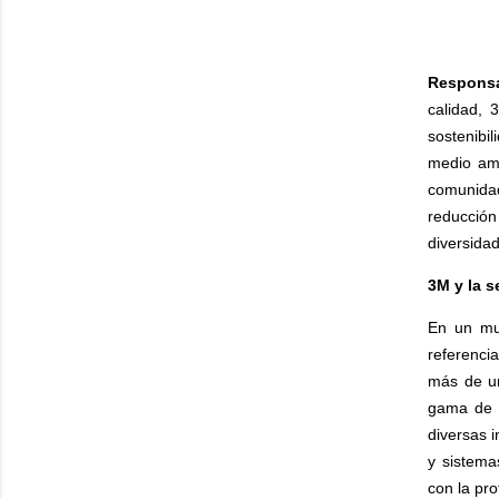
Responsa
calidad, 
sostenibi
medio amb
comunidad
reducción
diversidad
3M y la s
En un mu
referencia
más de un
gama de p
diversas 
y sistema
con la pro