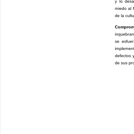
y lo desa
miedo al 
de la cult
Comprom
inquebran
se esfue
implemen
defectos y
de sus pr