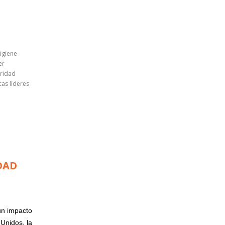
igiene
er
uridad
cas líderes
DAD
un impacto
Unidos, la