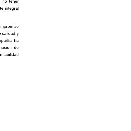
e no tener
e integral
ompromiso
 calidad y
mpañía ha
nación de
nfiabilidad