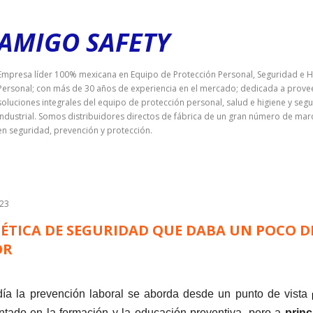
Ir al contenido principal
AMIGO SAFETY
Empresa líder 100% mexicana en Equipo de Protección Personal, Seguridad e H
Personal; con más de 30 años de experiencia en el mercado; dedicada a prove
soluciones integrales del equipo de protección personal, salud e higiene y seg
industrial. Somos distribuidores directos de fábrica de un gran número de mar
en seguridad, prevención y protección.
023
ÉTICA DE SEGURIDAD QUE DABA UN POCO D
OR
ía la prevención laboral se aborda desde un punto de vista
tado en la formación y la educación preventiva, pero a
princ