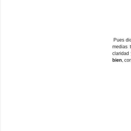
Pues dic
medias t
claridad 
bien
, co