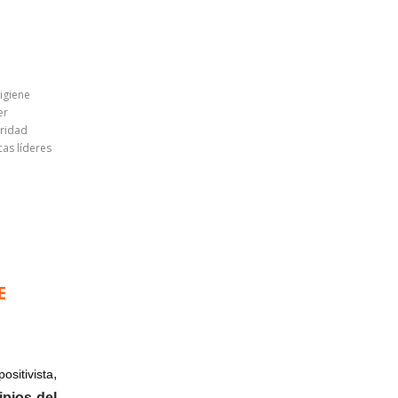
igiene
er
uridad
cas líderes
E
,
positivista
ipios del