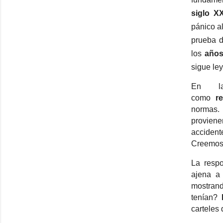
siglo X
pánico a
prueba d
los
años
sigue le
En la
como
r
normas.
provien
acciden
Creemos 
La respo
ajena a
mostrand
tenían?
carteles