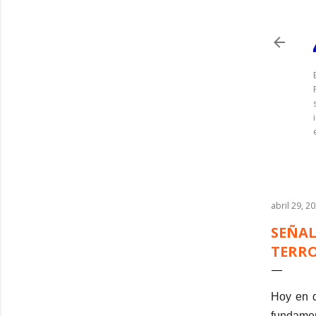
abril 29, 2
SEÑAL
TERR
Hoy en d
fundamen