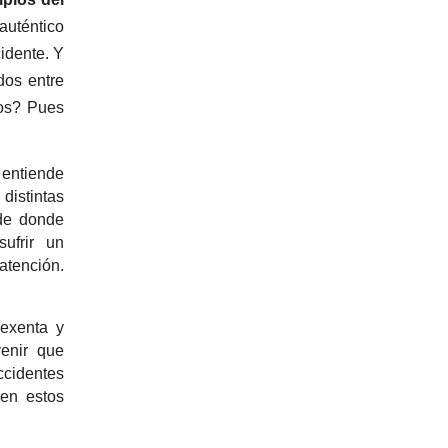
auténtico
idente. Y
dos entre
mos? Pues
tiende
distintas
de donde
ufrir un
atención.
 exenta y
enir que
cidentes
 en estos