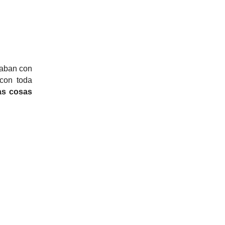
daban con
 con toda
las cosas