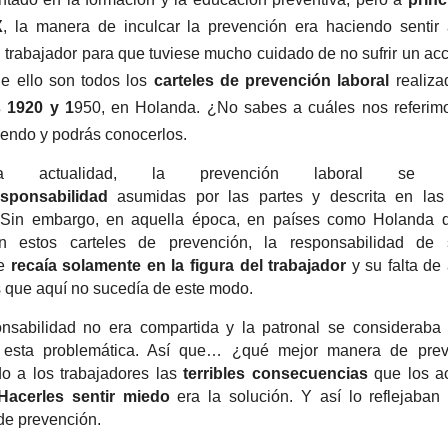
X
, la manera de inculcar la prevención era haciendo sentir 
l trabajador para que tuviese mucho cuidado de no sufrir un acc
e ello son todos los
carteles de prevención laboral
realiza
 1920 y 1
950, en Holanda. ¿No sabes a cuáles nos referi
yendo y podrás conocerlos.
 actualidad, la prevención laboral se en
esponsabilidad
asumidas por las partes y descrita en las 
 Sin embargo, en aquella época, en países como Holanda 
en estos carteles de prevención, la responsabilidad de s
te
recaía solamente en la figura del trabajador
y su falta de 
que aquí no sucedía de este modo.
nsabilidad no era compartida y la patronal se consideraba
 esta problemática. Así que… ¿qué mejor manera de prev
o a los trabajadores las
terribles consecuencias
que los ac
Hacerles sentir miedo
era la solución. Y así lo reflejaban
 de prevención.