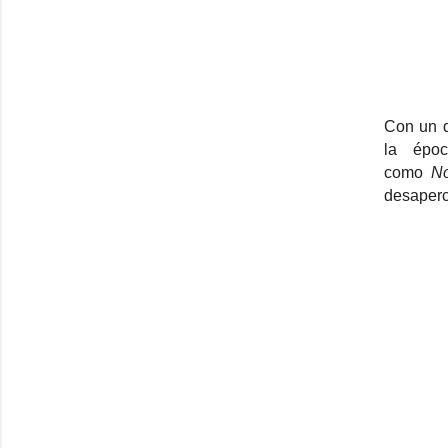
Con un d
la épo
como
No
desaperc