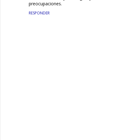
preocupaciones.
RESPONDER
P
u
b