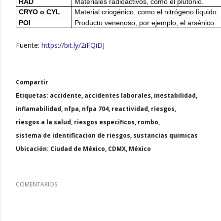
RAD
Materiales radioactivos, como el plutonio.
CRYO o CYL
Material criogénico, como el nitrógeno líquido.
POI
Producto venenoso, por ejemplo, el arsénico
Fuente:
https://bit.ly/2iFQiDJ
Compartir
Etiquetas:
accidente
accidentes laborales
inestabilidad
inflamabilidad
nfpa
nfpa 704
reactividad
riesgos
riesgos a la salud
riesgos especificos
rombo
sistema de identificacion de riesgos
sustancias quimicas
Ubicación:
Ciudad de México, CDMX, México
COMENTARIOS