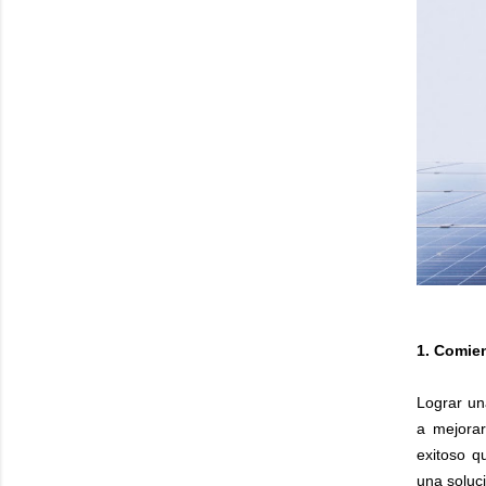
1. Comie
Lograr un
a mejorar
exitoso q
una soluc