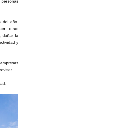
e personas
 del año.
aer otras
, dañar la
ctividad y
s empresas
revisar.
dad.