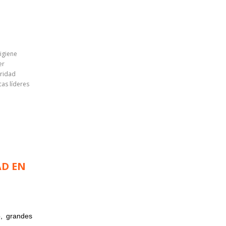
igiene
er
uridad
cas líderes
AD EN
, grandes