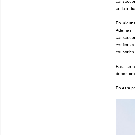
consecuen
en la indu
En alguna
Además, 
consecuen
confianza
causarles
Para crea
deben crea
En este p