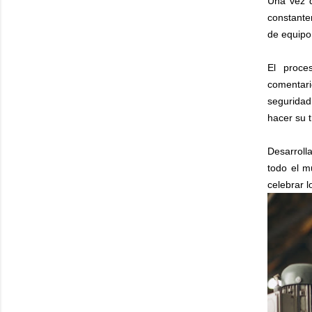
Una vez q
constante
de equipo,
El proce
comentar
segurida
hacer su 
Desarroll
todo el m
celebrar 