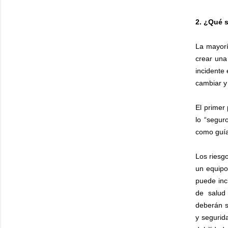
2. ¿Qué s
La mayorí
crear una
incidente 
cambiar y
El primer 
lo “segur
como guía
Los riesg
un equipo 
puede incl
de salud 
deberán s
y segurid