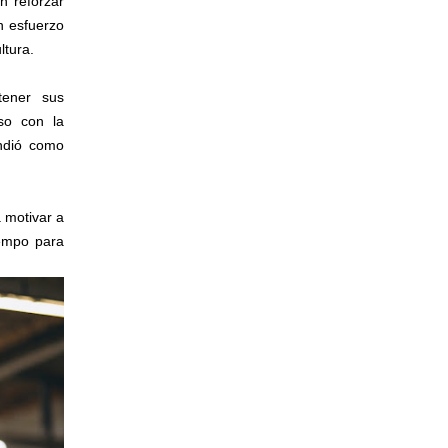
n reforzar
n esfuerzo
ltura.
tener sus
so con la
ndió como
 motivar a
iempo para