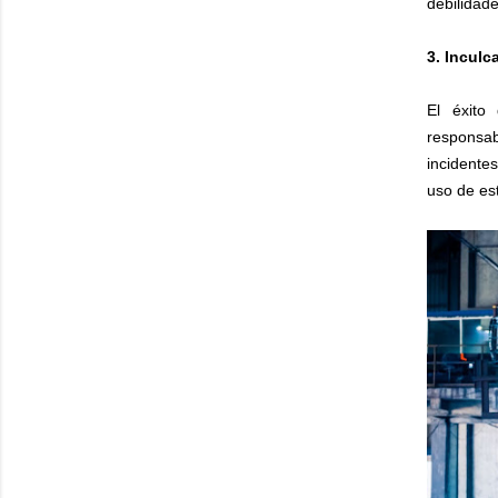
debilidade
3. Inculc
El éxito
responsab
incidente
uso de es