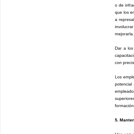
o de infr
que los e
a represa
involucra
mejorarla.
Dar a los
capacitaci
con preci
Los emple
potencial
empleado
superior
formación 
5. Manten