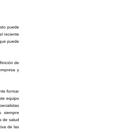
Esto puede
l reciente
 que puede
finición de
 empresa y
nte formar
Este equipo
pecialistas
s siempre
s de salud
iva de las